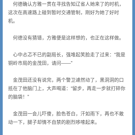
何德确认方雅一贯在寻找告知辽省人她来了的时机，
这次在高速路上碰到暂时交通管制，刚好为她了好时
机。
何德没有猜错，方雅便是这样想的，也正在这样做。
心中忐忑不已的副局长，强堆起笑脸走了过来：“我是
铜岭市局的金茂田，请问――”
金茂田还没有说完，两个警卫遽然动了，黑洞洞的口
抵在了他脑门上，大声喝道：“留步，再走一步就打碎你
的脑袋！”
金茂田一会儿吓傻，脸色苍白，汗如雨下，再也不敢
动一下，腿子却情不自禁的剧烈哆嗦起来。