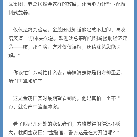
么集团，老总居然会这样的放肆，还有能力让警卫配备
制式武器。
仅仅是终究这点，金茂田就知道他是惹不起的，再次
陪笑道：“原本是沈总，欢迎沈总来咱们铜岭援助经济建
造――咳，那个啥，方才仅仅误解，还请沈总您能谅
解。”
你该忙什么就忙什么去，等搞清楚你是何方神圣后，
咱们再算帐好了。
这是金茂田其时最期望看到的，他是真怕一个不当
心，就会产生流血冲突。
看了眼那儿远处的众记者们，方雅觉得闹得还不够
大，就问金茂田：“金警官，警方这是在为开道呢？”