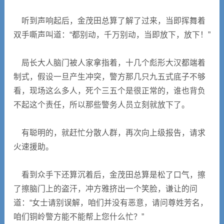
听到声响起后，金茂田总算了解了过来，当即挥舞着
双手嘶声叫道：“都别动，千万别动，当即放下，放下！”
局长大人脑门被人家拿指着，十几个彪形大汉都端着
制式，假设一旦产生冲突，警方那几只九五式底子不够
看，现场这么多人，死个三五个是很正常的，谁也背负
不起这个责任，所以那些警务人员立刻就放下了。
有聪明的，就赶忙分散人群，再次向上级报告，请求
火速援助。
看到众手下还算沉着后，金茂田总算是松了口气，擦
了擦脑门上的盗汗，冲方雅挤出一个笑脸，谦让的问
道：“女士请别误解，咱们并没有恶意，请问尊姓芳名，
咱们铜岭警方能不能帮上您什么忙？”