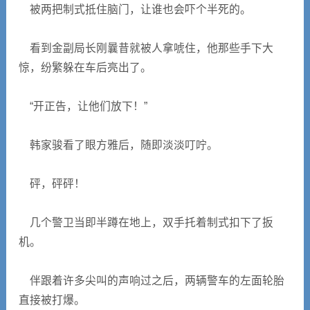
被两把制式抵住脑门，让谁也会吓个半死的。
看到金副局长刚曩昔就被人拿唬住，他那些手下大
惊，纷繁躲在车后亮出了。
“开正告，让他们放下！”
韩家骏看了眼方雅后，随即淡淡叮咛。
砰，砰砰！
几个警卫当即半蹲在地上，双手托着制式扣下了扳
机。
伴跟着许多尖叫的声响过之后，两辆警车的左面轮胎
直接被打爆。