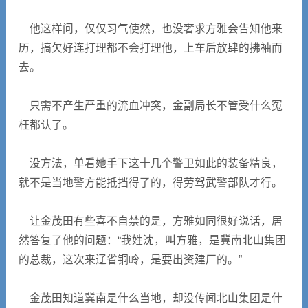
他这样问，仅仅习气使然，也没奢求方雅会告知他来
历，搞欠好连打理都不会打理他，上车后放肆的拂袖而
去。
只需不产生严重的流血冲突，金副局长不管受什么冤
枉都认了。
没方法，单看她手下这十几个警卫如此的装备精良，
就不是当地警方能抵挡得了的，得劳驾武警部队才行。
让金茂田有些喜不自禁的是，方雅如同很好说话，居
然答复了他的问题：“我姓沈，叫方雅，是冀南北山集团
的总裁，这次来辽省铜岭，是要出资建厂的。”
金茂田知道冀南是什么当地，却没传闻北山集团是什