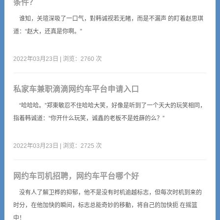
条件？
谁知，关瑄深吸了一口气，對韩诚视若无睹，而是不漏声 的盯着赵思琪
道：“赵大，还真是你啊。”
2022年03月23日 | 浏览：2760 次
私家车兼职滴滴网约车平台申请入口
“哈哈哈。”郑東敏忍不住哈哈大笑，好像是听到了一个天大的玩笑相同，
指着韩诚道：“你开什么玩笑，诚鑫的老板不是姓薛的么？”
2022年03月23日 | 浏览：2725 次
网约车司机招聘，网约车平台哪个好
没有人了解卫桦的抑郁，他不是没有时机逾越标志，但每次时机到来的
时分，在他加快的瞬间，标志总能奇妙的移動，将自己的加快扼 在摇篮
中！