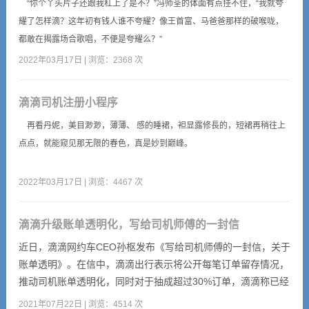
“你个丫头片子还跟我杠上了是不？”冯师荃的体面有点挂不住，“我就夸
耀了怎样滴？这年初有钱人谁不夸耀？像王首富、马爸爸那样的破喉咙，
都敢在揭露场合歌唱，不便是夸耀么？”
2022年03月17日 | 浏览：2368 次
滴滴司机注册小程序
再看丹妮，美目渺渺，薄薄、 感的睡裙，袒显露修長的，短裙再稍往上
点点，就能窥见那无限的春色，真是妙到巅峰。
2022年03月17日 | 浏览：4467 次
滴滴升级账单透明化，写给司机师傅的一封信
近日，滴滴网约车CEO孙枢发布《写给司机师傅的一封信，关于
账单透明》。在信中，滴滴出行表示将公开每笔订单留存情况，
推动司机账单透明化，同时对于抽成超过30%订单，滴滴称已经
将订单比例从2.7%降至0.03%，还会全力让这个数字继续下降，
2021年07月22日 | 浏览：4514 次