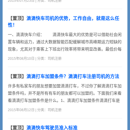
2015年07月23日 | 分类：
司机注册
车订单远远多于专车，很多专车司机朋友都选择向下接快车的
单。因此，对于大部分因为车型或者资料不全而不能升级为专车
【置顶】
滴滴快车司机的优势，工作自由，就是这么任
的司机朋友不用气馁，做快车司机已经足够了。还没有加入滴滴
性！
快车的朋友，...
一、滴滴快车介绍： 滴滴快车最大的优势是可以借助社会闲
置车辆和运力，通过大数据智能匹配缓解城市高峰期运力短缺的
现象，尤其对于乘客上下班出行效率将带来明显改善。最低价每
公里不足1元，乘客有望因此大幅降低出行成本。二、滴滴快车
2015年08月10日 | 分类：
司机注册
司机端特色：1、最受欢迎：最流行、最实用的打车神器，四个
小伙伴，三个用滴滴。2、最快叫车：实时叫车，国内上百万辆
【置顶】
滴滴打车加盟条件？滴滴打车注册司机的方法
正规出租车、百秒内应答、风雨无阻，出行必备的打车应用。
3、最新专...
许多有私家车的朋友想要加盟滴滴打车，不过你了解滴滴打车加
盟条件吗，并不是所有有车的朋友都可以加盟的。下面我们来看
看滴滴打车加盟条件是什么。1、滴滴打车加盟条件滴滴打车是
小桔科技公司开发的一款app，在去年以打出租车服务疯魔全
2015年08月12日 | 分类：
司机注册
国，今年，滴滴打车推出了新服务，就是允许私家车主加盟，私
家车主可以通过加盟滴滴打车，成为滴滴快车司机。私家车加盟
【置顶】
滴滴快车驾驶员准入标准
滴滴打车的条件是：1）拥有一辆车的使用权（可以不是自己的