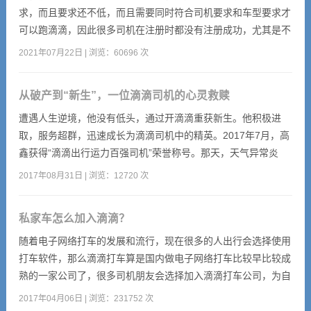
求，而且要求还不低，而且需要同时符合司机要求和车型要求才
可以跑滴滴，因此很多司机在注册时都没有注册成功，尤其是不
符合车型的要求，下面小编就给大家介绍一下关于滴滴车型的一
2021年07月22日 | 浏览：60696 次
些要求，希望可以帮到大家。
从破产到“新生”，一位滴滴司机的心灵救赎
遭遇人生逆境，他没有低头，通过开滴滴重获新生。他积极进
取，服务超群，迅速成长为滴滴司机中的精英。2017年7月，高
鑫获得“滴滴出行运力百强司机”荣誉称号。那天，天气异常炎
热，司机高鑫跑完早高峰，又饿又累，正准备回家吃饭，却忘关
2017年08月31日 | 浏览：12720 次
掉司机端的接单系统，很快又来了一单，还有信息：我爸没坐过
滴滴，得多麻烦您啊。高鑫犹豫了会，回复道：“您放心，保证
私家车怎么加入滴滴？
将您父亲安全送到家”，随即就去接乘客。
随着电子网络打车的发展和流行，现在很多的人出行会选择使用
打车软件，那么滴滴打车算是国内做电子网络打车比较早比较成
熟的一家公司了，很多司机朋友会选择加入滴滴打车公司，为自
己增加客源，节省时间，有的上班族会利用业余时间加入滴滴赚
2017年04月06日 | 浏览：231752 次
取外快，那么如何加入滴滴打车司机行列以及如何注册成为滴滴