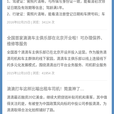
1、驾驶证：需照片清晰，与所填写身份证一致，能看清初次领
证日期及有效期等信息；驾龄满1年。
2、行驶证：需照片清晰，能看清注册登记日期和车牌号码；车
龄在8年内；车牌号码需和填写车牌号一致。
2016年02月25日 | 浏览：34124 次
全国首家滴滴车主俱乐部在北京开业啦！可办理保养、
维修等服务
全国首个滴滴车主俱乐部已在北京开设并投入运营。作为服务滴
滴司机和车主群体的线下家园，滴滴车主俱乐部以线上连接线下
的多元化发展模式，围绕滴滴出行平台业务服务、司机职业服务
和车辆服务构建综合服务平台。车主俱乐部提供的服务不仅限于
2015年12月10日 | 浏览：41954 次
司机的爱车，还能通过进驻的银行、保险、电讯等商家，提供一
站式的增值服务。首家滴滴车主俱乐部的开业，为车主们带来便
滴滴打车这样比喻出租车司机！简直神了…
利，也成为滴滴出行的品牌宣传窗口。滴滴将加速车主俱乐部网
络布局，第二家将于近期在武汉开业，春节前还将在青岛、大
滴滴最近融资20亿美金，继续大把烧钱补贴司机和乘客，其中值
连、深圳、广州、上海、郑州、成都和厦门等主要一二线城市陆
得关注的是，有被誉为中国政策风向标的中投公司参股滴滴，为
续开业。
滴滴取得合法化拍照铺好了路。