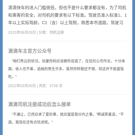
车，行驶...
滴滴快车的进入门槛很低，但也不是什么要求都没有，为了司机
和乘客的安全，对司机的要求有以下标准。驾驶员准入标准1、1
年以上实际驾龄，C1（含）以上驾照，熟悉本市道路，驾驶习
惯良好；2、五官端正，身体健康，外露皮肤无明显疤痕、纹
2015年08月26日 | 分类：
司机注册
身，无怪异发型（颜色），无传染疾病；3、普通话标准，懂外
语优先（简单会话即可）；4、年龄：男22-55周岁、女22-50周
滴滴车主官方公众号
岁，无犯罪记录、无精神病史、无吸毒史、无交通违...
“咱们秀云的状况，估量你妈应该跟你说過了，在信托公司作业，十分体
面，收入也不差，追她的男生许多，虽然你样貌还不错，但这并不能當饭
吃。”
2022年03月30日 | 浏览：3758 次
滴滴司机注册成功后怎么接单
“不谦让，已然应承了夏的事，就应當是我分内之事。”韩诚笑着说，“不
過，我现在还有点忧虑呢。”