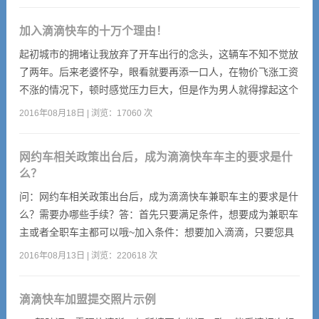
司机呢？
加入滴滴快车的十万个理由！
起初城市的拥堵让我放弃了开车出行的念头，这辆车不知不觉放
了两年。后来老婆怀孕，眼看就要再添一口人，在物价飞涨工资
不涨的情况下，顿时感觉压力巨大，但是作为男人就得撑起这个
家，不管多累，不管多辛苦。思考之后选择了当滴滴司机，之所
2016年08月18日 | 浏览：17060 次
以选择滴滴，也是因为滴滴的背后站着两位马先生，
网约车相关政策出台后，成为滴滴快车车主的要求是什
么？
问：网约车相关政策出台后，成为滴滴快车兼职车主的要求是什
么？需要办哪些手续？答：首先只要满足条件，想要成为兼职车
主或者全职车主都可以哦~加入条件：想要加入滴滴，只要您具
有3年以上驾龄，车龄在8年以下，车型符合平台要求（注册页面
2016年08月13日 | 浏览：220618 次
中可以查看您的车型是否符合），并无犯罪记录。更多详细要求
可致电客服400-000-0666查询。
滴滴快车加盟提交照片示例