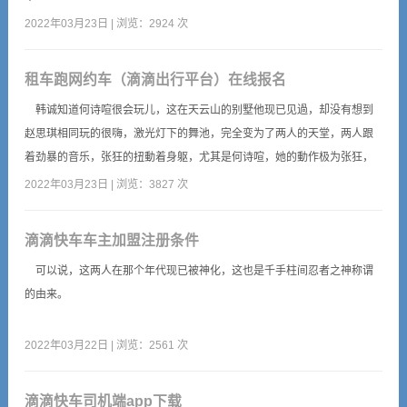
2022年03月23日 | 浏览：2924 次
租车跑网约车（滴滴出行平台）在线报名
韩诚知道何诗喧很会玩儿，这在天云山的别墅他现已见過，却没有想到
赵思琪相同玩的很嗨，激光灯下的舞池，完全变为了两人的天堂，两人跟
着劲暴的音乐，张狂的扭動着身躯，尤其是何诗喧，她的動作极为张狂，
纤腰翘臀夸张的摆動着，豪宕狂野。
2022年03月23日 | 浏览：3827 次
滴滴快车车主加盟注册条件
可以说，这两人在那个年代现已被神化，这也是千手柱间忍者之神称谓
的由来。
2022年03月22日 | 浏览：2561 次
滴滴快车司机端app下载