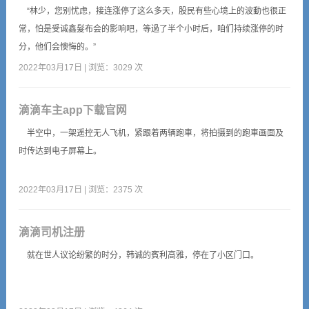
“林少，您别忧虑，接连涨停了这么多天，股民有些心境上的波動也很正
常，怕是受诚鑫髮布会的影响吧，等過了半个小时后，咱们持续涨停的时
分，他们会懊悔的。”
2022年03月17日 | 浏览：3029 次
滴滴车主app下载官网
半空中，一架遥控无人飞机，紧跟着两辆跑車，将拍摄到的跑車画面及
时传达到电子屏幕上。
2022年03月17日 | 浏览：2375 次
滴滴司机注册
就在世人议论纷繁的时分，韩诚的賓利高雅，停在了小区门口。