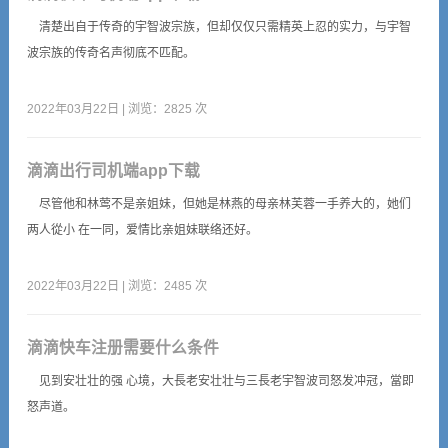
清楚出自于传奇的宇智波宗族，但却仅仅只需精英上忍的实力，与宇智
波宗族的传奇名声彻底不匹配。
2022年03月22日 | 浏览：2825 次
滴滴出行司机端app下载
尽管他和林莺不是亲姐妹，但她是林燕的母亲林芙蓉一手养大的，她们
两人從小 在一同，爱情比亲姐妹联络还好。
2022年03月22日 | 浏览：2485 次
滴滴快车注册需要什么条件
见到安壮壮的强 心境，大長老安壮壮与三長老宇智波司怒发冲冠，當即
怒声道。