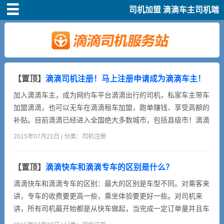
司机加盟
滴滴车主司机端
首页
司机注册
新手指导
【置顶】
滴滴司机注册！马上注册申请成为滴滴车主！
加入滴滴车主，成为网约车平台滴滴出行的司机，私家车主带车
奖励政策
加盟滴滴，也可以无车在滴滴租车加盟，跑单赚钱、享受高额的
补贴。目前滴滴已经进入全国绝大多数城市，包括县级市！滴滴
跑单奖励丰厚，有翻倍奖、保底奖，新司机跑满5单，额外奖励
滴滴车主司机端下
2015年07月21日 | 分类：
司机注册
200块！加盟滴滴快车的益处1、可以利用闲暇时间充实生活。
载
2、可以扩大交际平台。3、可以赚取外快，补贴家用。4、体现
【置顶】
滴滴快车和滴滴专车的区别是什么？
强者勇气，实现人生又一次创业！加盟滴滴快车的条件1、拥有
小说短剧
一辆...
滴滴快车和滴滴专车的区别：最大的区别是车型不同。对乘客来
讲，专车的收费要更高一些，乘坐体验要更好一些。对司机来
讲，所有司机最开始都是从快车做起，当完成一定订单量并且车
型满足专车的要求，就可以升级成为专车。其实从实际来看，快