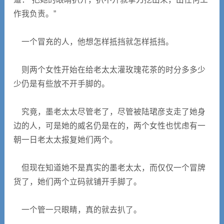
作我负责。”
一个冒充的人，他想怎样抵挡就怎样抵挡。
则两个女性开始在给老太太灌玫瑰花茶的时分多多少
少仍是有些放不开手脚的。
究竟，墨老太太尽管老了，尽管被陆珺彦支走了她身
边的人，可是她的威名仍是在的，两个女性也忧虑有一
朝一日老太太报复她们两个。
但现在知道她不是真实的墨老太太，而仅仅一个冒牌
货了，她们两个立码就铺开手脚了。
一个管一只眼睛，真的就去扒了。