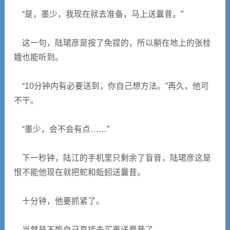
“是，墨少，我现在就去准备，马上送曩昔。”
这一句，陆珺彦是按了免提的，所以躺在地上的张桂
娥也能听到。
“10分钟内有必要送到，你自己想方法。”再久，他可
不干。
“墨少，会不会有点……”
下一秒钟，陆江的手机里只剩余了盲音，陆珺彦这是
恨不能他现在就把蛇和蚯蚓送曩昔。
十分钟，他要抓紧了。
当然是不能自己直接去买再送曩昔了。