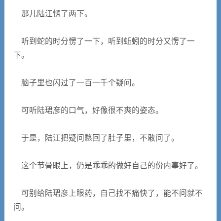
那儿陆江愣了两下。
听到蛇的时分愣了一下，听到蚯蚓的时分又愣了一
下。
脑子里也闪过了一百一千个疑问。
可听陆珺彦的口气，好像很不爽的姿态。
于是，陆江把疑问憋回了肚子里，不敢问了。
这个节骨眼上，仍是乖乖的做好自己的份内事好了。
可别给陆珺彦上眼药，自己找不痛快了，能不问就不
问。