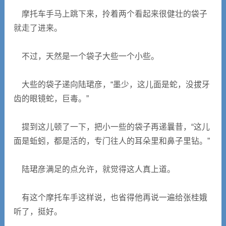
摩托车手马上跳下来，拎着两个看起来很健壮的袋子
就走了进来。
不过，天然是一个袋子大些一个小些。
大些的袋子递向陆珺彦，“墨少，这儿面是蛇，没拔牙
齿的眼镜蛇，巨毒。”
提到这儿顿了一下，把小一些的袋子再递曩昔，“这儿
面是蚯蚓，都是活的，专门往人的耳朵里和鼻子里钻。”
陆珺彦满足的点允许，就觉得这人真上道。
有这个摩托车手这样说，也省得他再说一遍给张桂娥
听了，挺好。