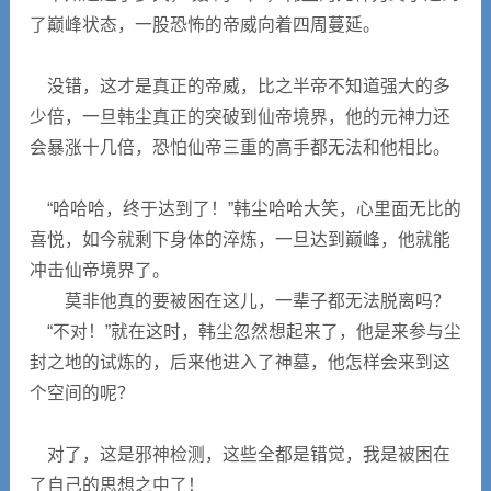
了巅峰状态，一股恐怖的帝威向着四周蔓延。
没错，这才是真正的帝威，比之半帝不知道强大的多
少倍，一旦韩尘真正的突破到仙帝境界，他的元神力还
会暴涨十几倍，恐怕仙帝三重的高手都无法和他相比。
“哈哈哈，终于达到了！”韩尘哈哈大笑，心里面无比的
喜悦，如今就剩下身体的淬炼，一旦达到巅峰，他就能
冲击仙帝境界了。
莫非他真的要被困在这儿，一辈子都无法脱离吗？
“不对！”就在这时，韩尘忽然想起来了，他是来参与尘
封之地的试炼的，后来他进入了神墓，他怎样会来到这
个空间的呢？
对了，这是邪神检测，这些全都是错觉，我是被困在
了自己的思想之中了！