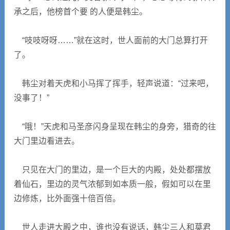
承之后，他榜首个要 的人便是韩尘。
“吱吱呀呀……”就在这时，世人面前的大门总算打开
了。
韩尘对着天虎和小马挥了挥手，轻声说道：“过来吧，
没事了！”
“哦！”天虎和马圣彦闪身呈现在韩尘的身旁，猎奇的往
大门里边看进去。
只见在大门的里边，是一个巨大的内殿，处处都摆放
着仙石，里边的灵气浓郁到如本质一般，假如可以在里
边修炼，比外面强十倍百倍。
世人走进大殿之中，谁也没有说话，韩尘三人和莫君