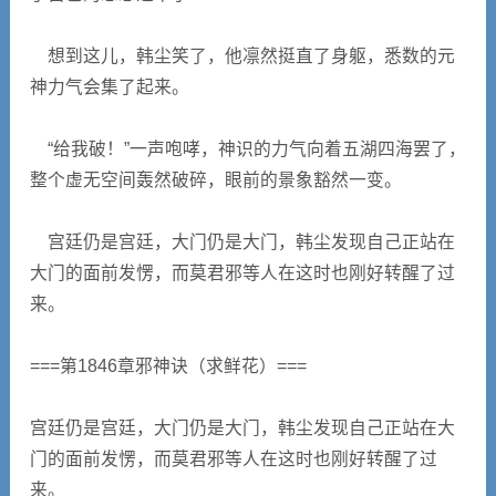
想到这儿，韩尘笑了，他凛然挺直了身躯，悉数的元
神力气会集了起来。
“给我破！”一声咆哮，神识的力气向着五湖四海罢了，
整个虚无空间轰然破碎，眼前的景象豁然一变。
宫廷仍是宫廷，大门仍是大门，韩尘发现自己正站在
大门的面前发愣，而莫君邪等人在这时也刚好转醒了过
来。
===第1846章邪神诀（求鲜花）===
宫廷仍是宫廷，大门仍是大门，韩尘发现自己正站在大
门的面前发愣，而莫君邪等人在这时也刚好转醒了过
来。