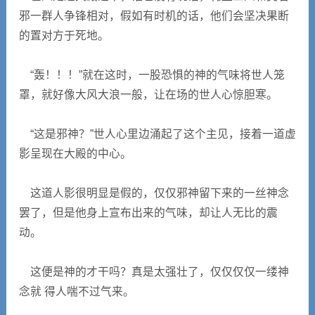
邪一群人争锋相对，假如有时机的话，他们会坚决果断
的置对方于死地。
“轰！！！”就在这时，一股恐惧的神的气味将世人笼
罩，就好像大风大浪一般，让在场的世人心惊胆寒。
“这是邪神？”世人心里边涌起了这个主见，接着一道虚
影呈现在大殿的中心。
这道人影很明显是假的，仅仅邪神留下来的一丝神念
罢了，但是他身上宣布出来的气味，却让人无比的震
动。
这便是神的才干吗？真是太强壮了，仅仅仅仅一缕神
念就 得人喘不过气来。