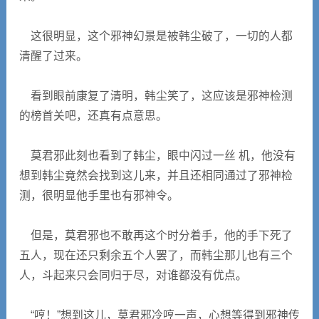
这很明显，这个邪神幻景是被韩尘破了，一切的人都
清醒了过来。
看到眼前康复了清明，韩尘笑了，这应该是邪神检测
的榜首关吧，还真有点意思。
莫君邪此刻也看到了韩尘，眼中闪过一丝 机，他没有
想到韩尘竟然会找到这儿来，并且还相同通过了邪神检
测，很明显他手里也有邪神令。
但是，莫君邪也不敢再这个时分着手，他的手下死了
五人，现在还只剩余五个人罢了，而韩尘那儿也有三个
人，斗起来只会同归于尽，对谁都没有优点。
“哼！”想到这儿，莫君邪冷哼一声，心想等得到邪神传