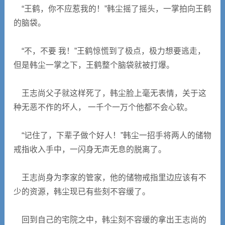
“王鹤，你不应惹我的！”韩尘摇了摇头，一掌拍向王鹤
的脑袋。
“不，不要 我！”王鹤惊慌到了极点，极力想要逃走，
但是韩尘一掌之下，王鹤整个脑袋就被打爆。
王志尚父子就这样死了，韩尘脸上毫无表情，关于这
种无恶不作的坏人， 一千个一万个他都不会心软。
“记住了，下辈子做个好人！”韩尘一招手将两人的储物
戒指收入手中，一闪身无声无息的脱离了。
王志尚身为李家的管家，他的储物戒指里边应该有不
少的资源，韩尘现已有些刻不容缓了。
回到自己的宅院之中，韩尘刻不容缓的拿出王志尚的