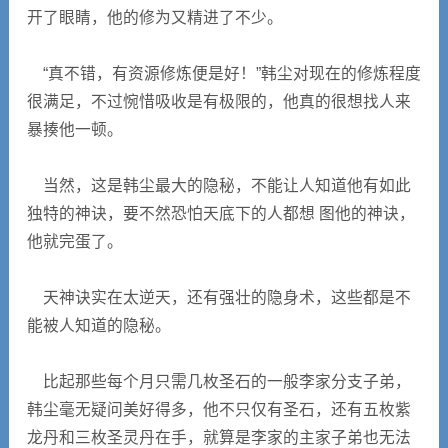
开了眼睛，他的修为又精进了不少。
“真不错，有资源修炼便是好！”韩尘对现在的修炼程度
很满足，不过惋惜吸收是有极限的，他真的很想找人来
暴揍他一顿。
当然，这是韩尘最大的隐秘，不能让人知道他有如此
独特的神诀，要不然恐怕天底下的人都想 图他的神诀，
他就完蛋了。
天神诀实在太逆天，还有强壮的隐身术，这些都是不
能被人知道的隐秘。
比起那些每个月只需几枚圣石的一般李家分支子弟，
韩尘毫无疑问美好得多，他不只仅有圣石，还有五枚紫
龙丹和三枚圣灵丹在手，就算是李家的主家子弟也无法