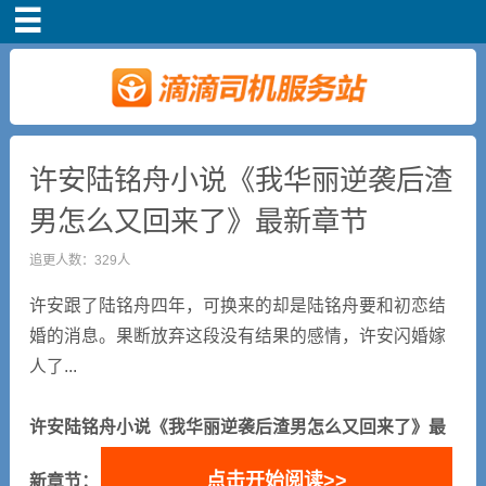
首页
司机注册
新手指导
许安陆铭舟小说《我华丽逆袭后渣
男怎么又回来了》最新章节
奖励政策
追更人数：329人
滴滴车主司机端下
许安跟了陆铭舟四年，可换来的却是陆铭舟要和初恋结
载
婚的消息。果断放弃这段没有结果的感情，许安闪婚嫁
人了...
小说短剧
许安陆铭舟小说《我华丽逆袭后渣男怎么又回来了》最
点击开始阅读>>
新章节：