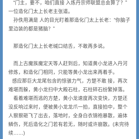
“门主，要不，咱们直接 入炼丹宗师联盟总会算了？”
一位造化门太上长老主张道。
孙佚用满是 人的目光盯着那造化门太上长老：“你脑子
里边装的都是猪脑？”
那造化门太上长老缄口结舌，不敢再多说。
而上古魔族魔定天等人赶到后，知道黄小龙进入丹河
修炼，和造化门相同，只能等黄小龙出来再着手。
感应那巨大龙尾包含的惊骇力气，方楚不敢 接，再次
难堪而躲，黄小龙扫中大殿石柱，石柱碎石纷繁掉落。
看着难堪而逃的方楚，黄小龙速度再次变快，方楚还
没反响过来时，便被黄小龙龙爪一拍，直接拍中，整个
人狠狠砸飞了出去，落地时，全身白衣锦袍暴散，遍体
鳞伤，死后造化之门若有若无，随时或许崩散。(未完待
续……)