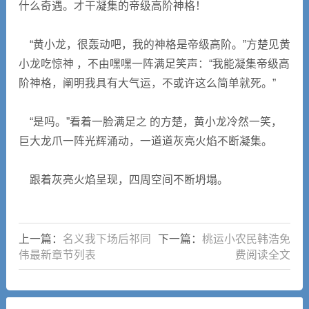
什么奇遇。才干凝集的帝级高阶神格！
“黄小龙，很轰动吧，我的神格是帝级高阶。”方楚见黄
小龙吃惊神 ，不由嘿嘿一阵满足笑声：“我能凝集帝级高
阶神格，阐明我具有大气运，不或许这么简单就死。”
“是吗。”看着一脸满足之 的方楚，黄小龙冷然一笑，
巨大龙爪一阵光辉涌动，一道道灰亮火焰不断凝集。
跟着灰亮火焰呈现，四周空间不断坍塌。
上一篇：
名义我下场后祁同
下一篇：
桃运小农民韩浩免
伟最新章节列表
费阅读全文