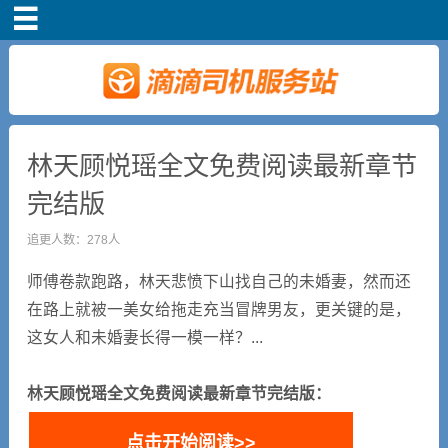
首页
司机注册
新手指导
林天顾悦瑶全文免费阅读最新章节
完结版
奖励政策
追更人数：278人
滴滴车主司机端下
师傅卷款跑路，林天悲愤下山找自己的未婚妻，然而还
载
在路上就被一美女给拖走充当冒牌男友，更关键的是，
这女人和未婚妻长得一模一样？...
小说短剧
林天顾悦瑶全文免费阅读最新章节完结版：
点击开始阅读>>