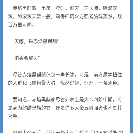
赤焰黑麒麟一出来，登时，仰天一声长啸，啸浪滚
滚，如滚滚天雷一般，震得四周众方强者脑际轰然，数
百万里可闻。
“天哪。是赤焰黑麒麟”
“拍卖会那头”
尽管赤焰黑麒麟仅仅一声长啸，可是，前方原本挡住
的人群和飞船纷繁大喊，惊然逃避，让开了一条通道。
要知道，赤焰黑麒麟尽管外表上是大帝四阶中期，可
是身为麒麟皇族的它，便是许多大帝五阶强者也不是其
对手。
甭说大帝五阶。就连一些大帝六阶高手也不敢说能 制