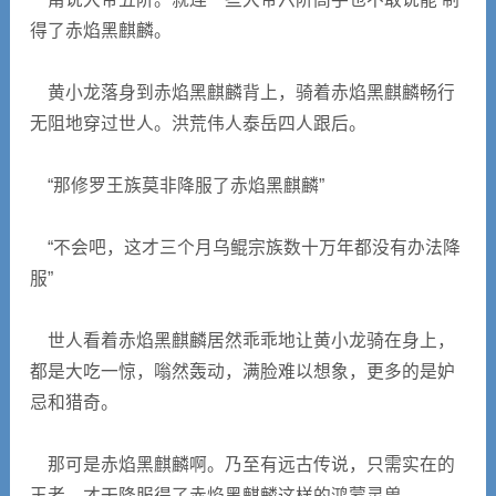
得了赤焰黑麒麟。
黄小龙落身到赤焰黑麒麟背上，骑着赤焰黑麒麟畅行
无阻地穿过世人。洪荒伟人泰岳四人跟后。
“那修罗王族莫非降服了赤焰黑麒麟”
“不会吧，这才三个月乌鲲宗族数十万年都没有办法降
服”
世人看着赤焰黑麒麟居然乖乖地让黄小龙骑在身上，
都是大吃一惊，嗡然轰动，满脸难以想象，更多的是妒
忌和猎奇。
那可是赤焰黑麒麟啊。乃至有远古传说，只需实在的
王者，才干降服得了赤焰黑麒麟这样的鸿蒙灵兽。