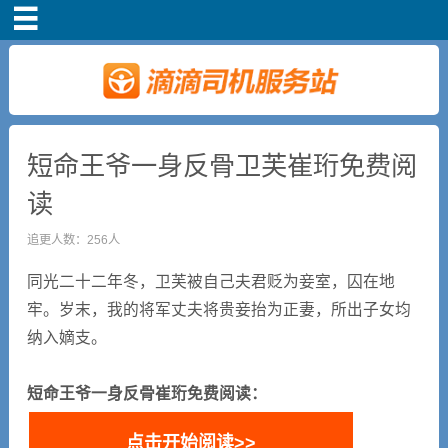
首页
司机注册
新手指导
短命王爷一身反骨卫芙崔珩免费阅
读
奖励政策
追更人数：256人
滴滴车主司机端下
同光二十二年冬，卫芙被自己夫君贬为妾室，囚在地
载
牢。岁末，我的将军丈夫将贵妾抬为正妻，所出子女均
纳入嫡支。
小说短剧
短命王爷一身反骨崔珩免费阅读：
点击开始阅读>>