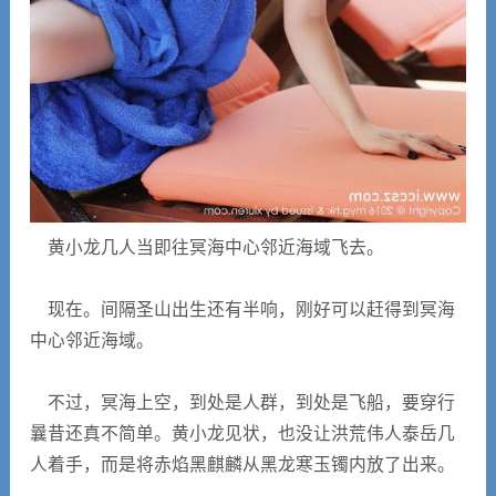
黄小龙几人当即往冥海中心邻近海域飞去。
现在。间隔圣山出生还有半响，刚好可以赶得到冥海
中心邻近海域。
不过，冥海上空，到处是人群，到处是飞船，要穿行
曩昔还真不简单。黄小龙见状，也没让洪荒伟人泰岳几
人着手，而是将赤焰黑麒麟从黑龙寒玉镯内放了出来。