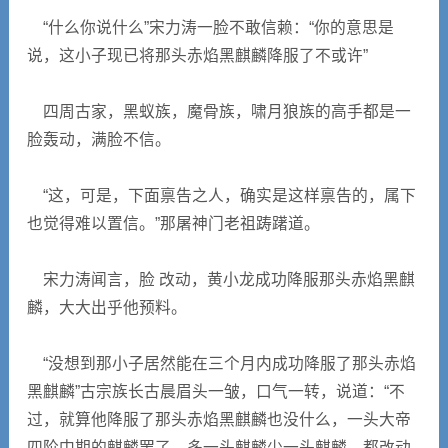
“什么你说什么”宋力涛一脸不敢信赖：“你的意思是
说，这小子现已将那头赤焰黑麒麟降服了不或许”
四周古家，黑蚁族，魔骨族，啸月狼族的高手都是一
脸轰动，满脸不信。
“这，可是，下面禀告之人，确实是这样禀告的，属下
也觉得难以置信。”那屠神门老祖踌躇道。
宋力涛闻言，脸 改动，黄小龙成功降服那头赤焰黑麒
麟，大大出乎他预料。
“没想到那小子居然能在三个月内成功降服了那头赤焰
黑麒麟”古宗族长古晨眉头一皱，口气一转，说道：“不
过，就算他降服了那头赤焰黑麒麟也没什么，一头大帝
四阶中期的麒麟罢了，多一头麒麟少一头麒麟，都改动