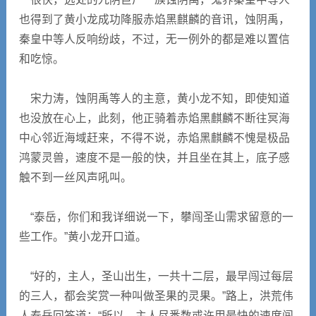
也得到了黄小龙成功降服赤焰黑麒麟的音讯，蚀阴禹，
秦皇中等人反响纷歧，不过，无一例外的都是难以置信
和吃惊。
宋力涛，蚀阴禹等人的主意，黄小龙不知，即使知道
也没放在心上，此刻，他正骑着赤焰黑麒麟不断往冥海
中心邻近海域赶来，不得不说，赤焰黑麒麟不愧是极品
鸿蒙灵兽，速度不是一般的快，并且坐在其上，底子感
触不到一丝风声吼叫。
“泰岳，你们和我详细说一下，攀闯圣山需求留意的一
些工作。”黄小龙开口道。
“好的，主人，圣山出生，一共十二层，最早闯过每层
的三人，都会奖赏一种叫做圣果的灵果。”路上，洪荒伟
人泰岳回答道：“所以，主人尽悉数或许用最快的速度闯