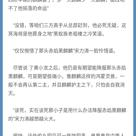
不了他殒落的命运”
“没错，等咱们三方高手从总部赶到，他必死无疑，这
冥海将是他葬身之地”黑蚁族老祖楼之冷笑道。
“仅仅惋惜了那头赤焰黑麒麟”宋力涛一脸怜惜道。
尽管说 了黄小龙之后，他仍是有期望能降服那头赤焰
黑麒麟，可是期望极端小，像麒麟这样的鸿蒙灵兽，一
般不会再认第二主，并且麒麟护主之下，只怕会自我消
灭。
“该死，实在该死那小子是用什么办法降服赤焰黑麒麟
的”宋力涛越想越火大。
很快，远处的九阴巨尸一族蚀阴禹，鬼界秦皇中等人