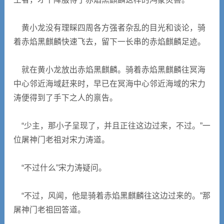
黄小龙没有理睬四周各方强者杂乱的目光和谈论，骑
着赤焰黑麒麟快速飞去，留下一长串的赤焰麒麟足迹。
就在黄小龙放出赤焰黑麒麟。骑着赤焰黑麒麟往冥海
中心邻近海域赶来时，早已在冥海中心邻近海域的宋力
涛便得到了手下之人的禀告。
“少主，那小子呈现了，并且正往这边过来，不过。”一
位屠神门老祖对宋力涛道。
“不过什么”宋力涛疑问。
“不过，风闻，他是骑着赤焰黑麒麟往这边过来的。”那
屠神门老祖回答道。