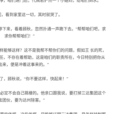
净，咱们进门后，代佩君俨然一个小媳妇，给咱们倒水。
，看到家里这一切，其时就哭了。
下来，看着顾秋，忽然扑通一声跪下去。“帮帮咱们吧，求
求你帮帮咱们！”
样能够这样？这不是我帮不帮你们的问题，假如王 长的死，
任，不存在着帮助，这是咱们的职责所在，今日特别把你从
出来，便是冲着这事来的。”
，顾秋说，“你不要这样，快起来！”
必定不会自己跳楼的。他亲口跟我说，要打掉三达集团这个
法团伙，要为达州除害。”