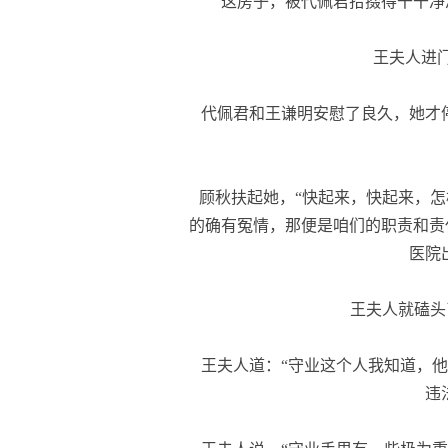
这房子，被代佩君拾掇得干干净
王夫人进门
代佩君和王谦明安慰了良久，她才停
顾秋扶起她，“快起来，快起来，怎
的确有冤情，那便是咱们的职责和责
医院
王夫人就磕头了
王夫人道：“守业这个人我知道，他
违