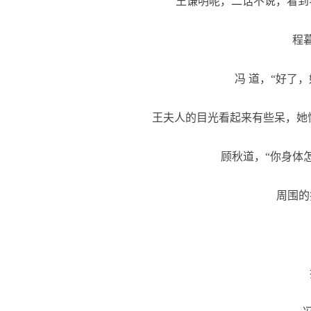
王谦明呢，二话不说，看到
程暮
冯 道，“好了，
王夫人的目光看起来有些呆，她慢
顾秋道，“你身体怎
周围的护
护