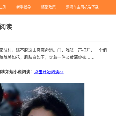
注册
新手指导
奖励政策
滴滴车主司机端下载
阅读
家驻村，逃不脱这山窝窝命运。门，嘎吱一声打开，一个俏
貌貌美如花，肌肤白如玉，穿着一件淡黄薄纱衣……
和柳如烟小说阅读：
点击开始阅读>>