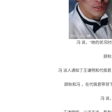
冯 说，“她的状况时
顾秋道
冯 派人通知了王谦明和代佩君
顾秋和冯 ，在代佩君带领下
冯 说，