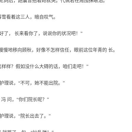
老妈后，跑曩昔抱着她就哭。代佩君在周围抹眼泪。
雪看着这三人，暗自叹气。
好了， 长来看你了，说说你的状况吧！”
慢地移向顾秋，好像不怎样信任，眼前这位年青的 长。
样样？假如没什么大碍的话，咱们走吧！”
理说，“不可，她不能出院。”
冯 问，“你们院长呢？”
理说，“院长出去了。”