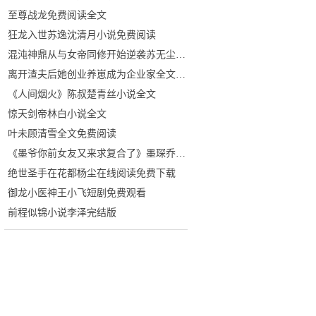
至尊战龙免费阅读全文
狂龙入世苏逸沈清月小说免费阅读
混沌神鼎从与女帝同修开始逆袭苏无尘周紫衫小说全文
离开渣夫后她创业养崽成为企业家全文在线阅读
《人间烟火》陈叔楚青丝小说全文
惊天剑帝林白小说全文
叶未顾清雪全文免费阅读
《墨爷你前女友又来求复合了》墨琛乔若心小说全文在线阅读
绝世圣手在花都杨尘在线阅读免费下载
御龙小医神王小飞短剧免费观看
前程似锦小说李泽完结版