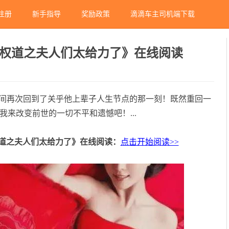
注册
新手指导
奖励政策
滴滴车主司机端下载
权道之夫人们太给力了》在线阅读
间再次回到了关乎他上辈子人生节点的那一刻！既然重回一
我来改变前世的一切不平和遗憾吧！...
道之夫人们太给力了》在线阅读：
点击开始阅读>>