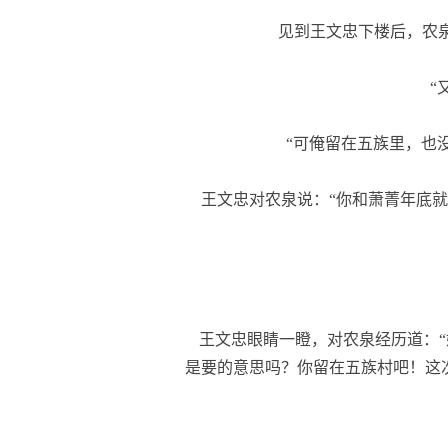
见到王文忠下楼后，农泉
“又
“可俺留在五族里，也没
王文忠对农泉说：“你和萧菁年底就
王文忠眼睛一瞪，对农泉经历道：“
是要的意思吗？你留在五族村吧！这