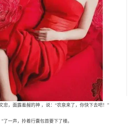
忠，面露羞赧的神 ，说：“农泉来了，你快下去吧！”
”了一声，拎着行嚢包首要下了楼。